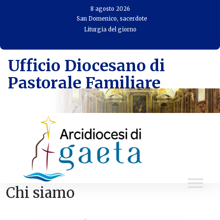
Skip
8 agosto 2026
to
San Domenico, sacerdote
Liturgia del giorno
content
Ufficio Diocesano di
Pastorale Familiare
Chi siamo