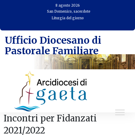
Skip
8 agosto 2026
to
San Domenico, sacerdote
Liturgia del giorno
content
Ufficio Diocesano di
Pastorale Familiare
Incontri per Fidanzati
2021/2022