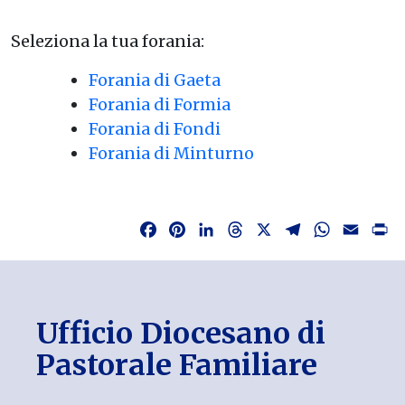
Seleziona la tua forania:
Forania di Gaeta
Forania di Formia
Forania di Fondi
Forania di Minturno
Facebook
Pinterest
LinkedIn
Threads
X
Telegram
WhatsAp
Email
P
Ufficio Diocesano di
Pastorale Familiare