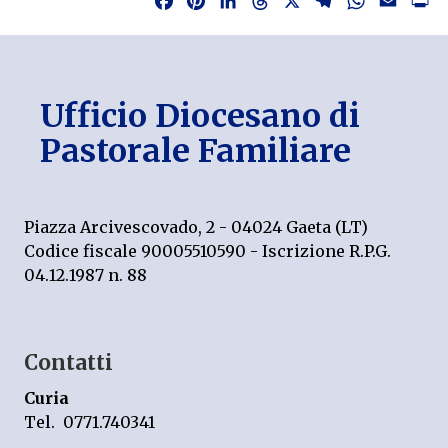
Facebook
Pinterest
LinkedIn
Threads
X
Telegram
WhatsAp
Email
P
Ufficio Diocesano di
Pastorale Familiare
Piazza Arcivescovado, 2 - 04024 Gaeta (LT)
Codice fiscale 90005510590 - Iscrizione R.P.G.
04.12.1987 n. 88
Contatti
Curia
Tel. 0771.740341