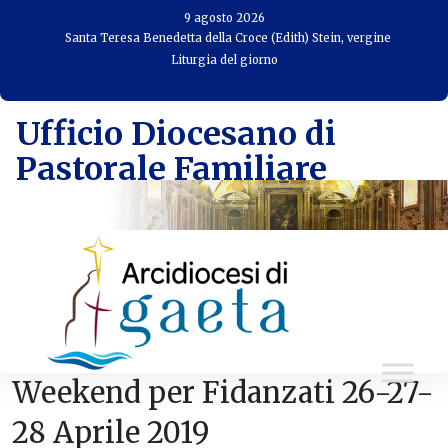
Skip
9 agosto 2026
to
Santa Teresa Benedetta della Croce (Edith) Stein, vergine
Liturgia del giorno
content
Ufficio Diocesano di
Pastorale Familiare
Weekend per Fidanzati 26-27-
28 Aprile 2019