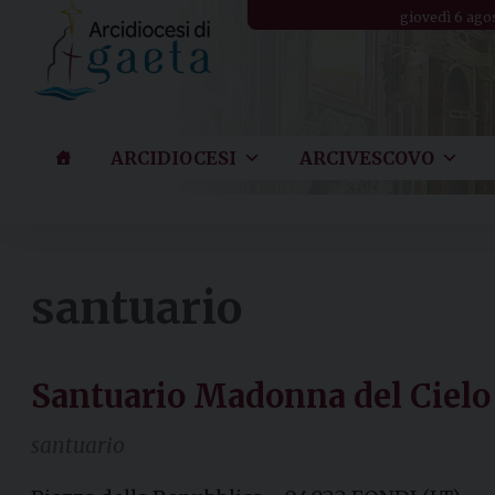
Skip
giovedì 6 ago
to
content
ARCIDIOCESI
ARCIVESCOVO
santuario
Santuario Madonna del Cielo
santuario