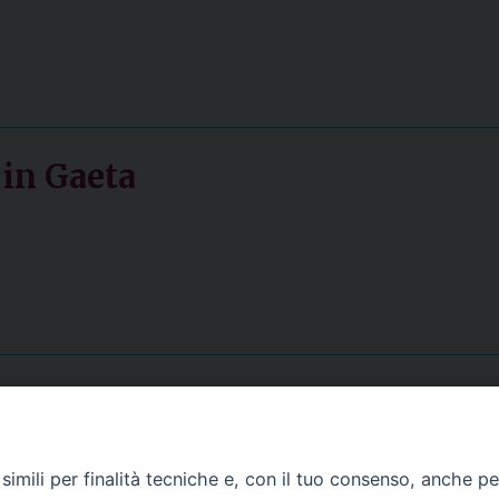
 in Gaeta
Contatti
imili per finalità tecniche e, con il tuo consenso, anche per 