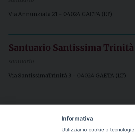
Via Annunziata 21 - 04024 GAETA (LT)
Santuario Santissima Trinità
santuario
Via SantissimaTrinità 3 - 04024 GAETA (LT)
Informativa
Utilizziamo cookie o tecnologie s