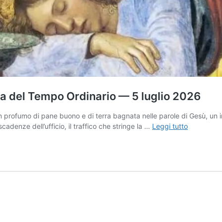
a del Tempo Ordinario — 5 luglio 2026
 profumo di pane buono e di terra bagnata nelle parole di Gesù, un in
L’Angolo
adenze dell’ufficio, il traffico che stringe la …
Leggi tutto
della
Preghiera
—
XIV
Domenica
del
Tempo
Ordinario
—