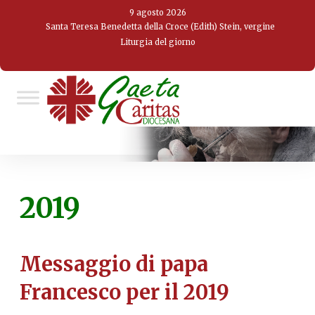
Skip
9 agosto 2026
to
Santa Teresa Benedetta della Croce (Edith) Stein, vergine
Liturgia del giorno
content
2019
Messaggio di papa
Francesco per il 2019