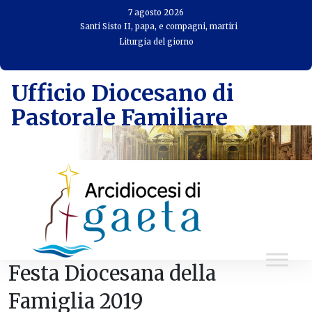
Skip
7 agosto 2026
to
Santi Sisto II, papa, e compagni, martiri
Liturgia del giorno
content
Ufficio Diocesano di
Pastorale Familiare
Festa Diocesana della
Famiglia 2019