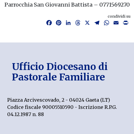
Parrocchia San Giovanni Battista – 0771569270
condividi su
Facebook
Pinterest
LinkedIn
Threads
X
Telegram
WhatsAp
Email
P
Ufficio Diocesano di
Pastorale Familiare
Piazza Arcivescovado, 2 - 04024 Gaeta (LT)
Codice fiscale 90005510590 - Iscrizione R.P.G.
04.12.1987 n. 88