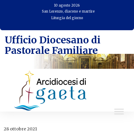
Skip
10 agosto 2026
to
San Lorenzo, diacono e martire
Liturgia del giorno
content
Ufficio Diocesano di
Pastorale Familiare
28 ottobre 2021