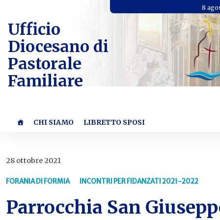
Skip
8 ago
to
Ufficio
content
Diocesano di
Pastorale
Familiare
CHI SIAMO
LIBRETTO SPOSI
28 ottobre 2021
FORANIA DI FORMIA
INCONTRI PER FIDANZATI 2021-2022
Parrocchia San Giusepp