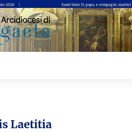
sto 2026
Santi Sisto II, papa, e compagni, martiri
s Laetitia