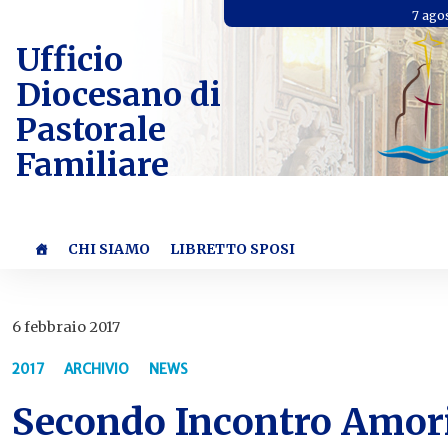
Skip
7 ago
to
Ufficio
content
Diocesano di
Pastorale
Familiare
CHI SIAMO
LIBRETTO SPOSI
6 febbraio 2017
2017
ARCHIVIO
NEWS
Secondo Incontro Amori