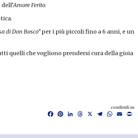
 dell’
Amore Ferito.
tica.
sa di Don Bosco”
per i più piccoli fino a 6 anni, e un
tutti quelli che vogliono prendersi cura della gioia
condividi su
Facebook
Pinterest
LinkedIn
Threads
X
Telegram
WhatsAp
Email
P