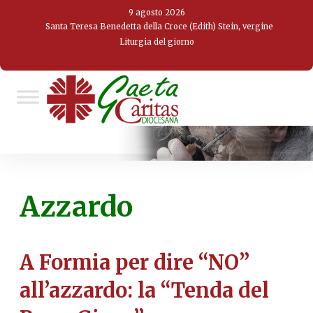
Skip
9 agosto 2026
to
Santa Teresa Benedetta della Croce (Edith) Stein, vergine
Liturgia del giorno
content
Azzardo
A Formia per dire “NO”
all’azzardo: la “Tenda del