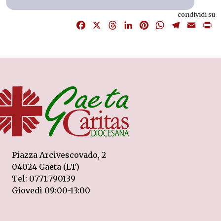
condividi su
Facebook
X
Threads
LinkedIn
Pinterest
WhatsApp
Telegram
Email
P
Piazza Arcivescovado, 2
04024 Gaeta (LT)
Tel: 0771.790139
Giovedì 09:00-13:00