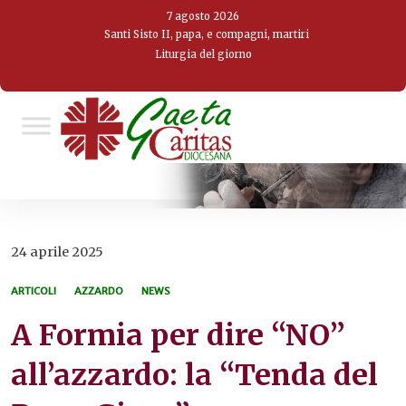
Skip
7 agosto 2026
to
Santi Sisto II, papa, e compagni, martiri
Liturgia del giorno
content
24 aprile 2025
ARTICOLI
AZZARDO
NEWS
A Formia per dire “NO”
all’azzardo: la “Tenda del