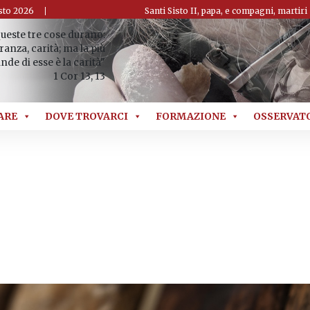
sto 2026
Santi Sisto II, papa, e compagni, martiri
ueste tre cose durano:
ranza, carità; ma la più
nde di esse è la carità"
1 Cor 13, 13
ARE
DOVE TROVARCI
FORMAZIONE
OSSERVAT