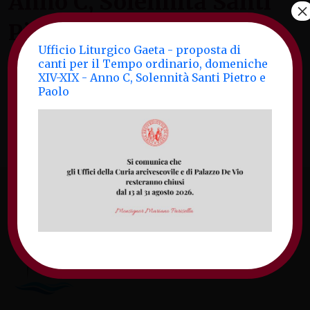
Anno C, Solennità Santi
×
Pietro e Paolo
Ufficio Liturgico Gaeta - proposta di
canti per il Tempo ordinario, domeniche
Ufficio Liturgico Gaeta - proposta di canti per
XIV-XIX - Anno C, Solennità Santi Pietro e
Paolo
il Tempo ordinario, domeniche XIV-XIX -
Anno C, Solennità Santi Pietro e Paolo