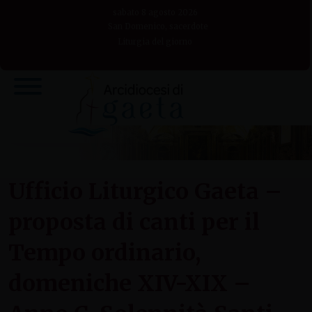
Skip
sabato 8 agosto 2026
to
San Domenico, sacerdote
Liturgia del giorno
content
Ufficio Liturgico Gaeta –
proposta di canti per il
Tempo ordinario,
domeniche XIV-XIX –