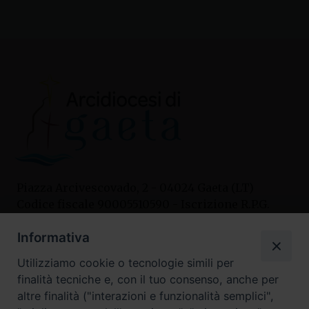
Piazza Arcivescovado, 2 - 04024 Gaeta (LT)
Codice fiscale 90005510590 - Iscrizione R.P.G.
04.12.1987 n. 88
Informativa
Utilizziamo cookie o tecnologie simili per
Contatti
finalità tecniche e, con il tuo consenso, anche per
Curia
altre finalità ("interazioni e funzionalità semplici",