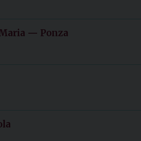
i Maria — Ponza
ola