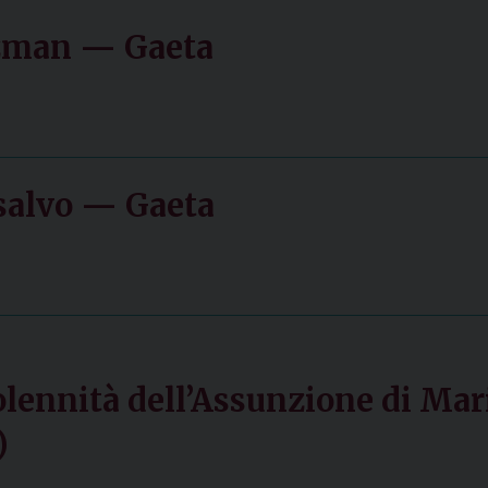
uzman — Gaeta
osalvo — Gaeta
solennità dell’Assunzione di Ma
)