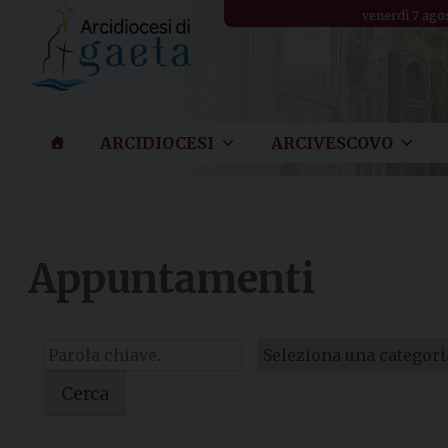
Skip
venerdì 7 ago
to
content
ARCIDIOCESI
ARCIVESCOVO
Appuntamenti
Cerca