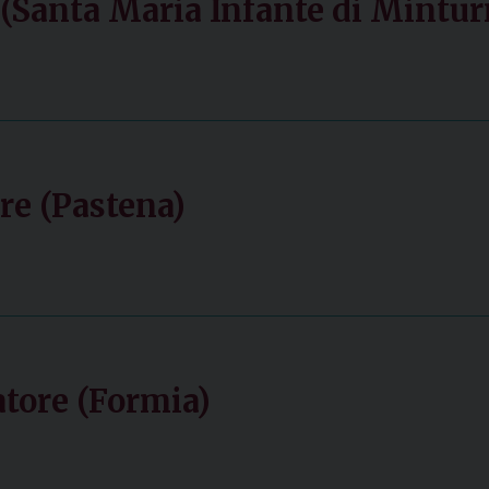
(Santa Maria Infante di Mintur
e (Pastena)
tore (Formia)