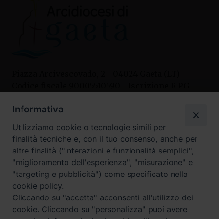
Piazza Arcivescovado, 2 - 04024 Gaeta (LT)
Codice fiscale 90005510590 - Iscrizione R.P.G.
04.12.1987 n. 88
Informativa
Utilizziamo cookie o tecnologie simili per
Contatti
finalità tecniche e, con il tuo consenso, anche per
Curia
altre finalità ("interazioni e funzionalità semplici",
Tel. 0771.740341
"miglioramento dell'esperienza", "misurazione" e
"targeting e pubblicità") come specificato nella
Palazzo De Vio
cookie policy.
Tel. 0771.464088
Cliccando su "accetta" acconsenti all'utilizzo dei
cookie. Cliccando su "personalizza" puoi avere