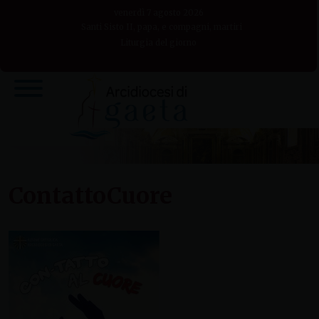
Skip
venerdì 7 agosto 2026
to
Santi Sisto II, papa, e compagni, martiri
Liturgia del giorno
content
ContattoCuore