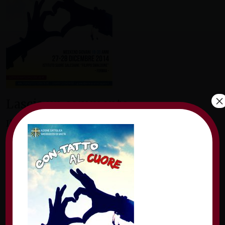
×
Lascia un commento
Il tuo indirizzo email non sarà pubblicato.
I
campi obbligatori sono contrassegnati
*
Commento
*