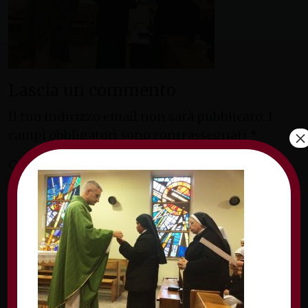
Lascia un commento
Il tuo indirizzo email non sarà pubblicato.
I
×
campi obbligatori sono contrassegnati
*
Commento
*