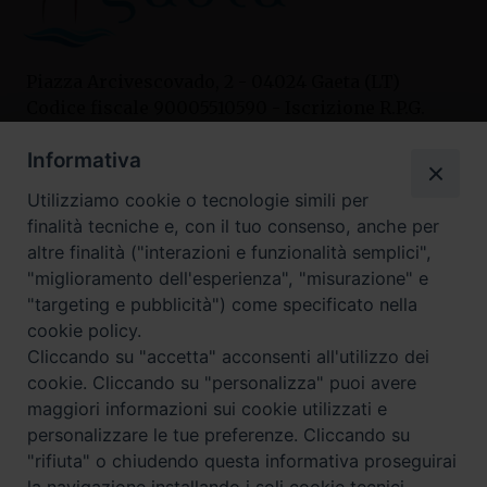
Piazza Arcivescovado, 2 - 04024 Gaeta (LT)
Codice fiscale 90005510590 - Iscrizione R.P.G.
04.12.1987 n. 88
Informativa
Utilizziamo cookie o tecnologie simili per
Contatti
finalità tecniche e, con il tuo consenso, anche per
Curia
altre finalità ("interazioni e funzionalità semplici",
Tel. 0771.740341
"miglioramento dell'esperienza", "misurazione" e
"targeting e pubblicità") come specificato nella
Palazzo De Vio
cookie policy.
Tel. 0771.464088
Cliccando su "accetta" acconsenti all'utilizzo dei
cookie. Cliccando su "personalizza" puoi avere
maggiori informazioni sui cookie utilizzati e
I nostri social
personalizzare le tue preferenze. Cliccando su
"rifiuta" o chiudendo questa informativa proseguirai