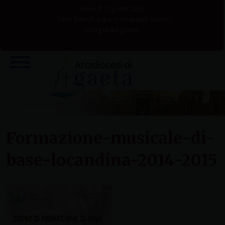
Skip
venerdì 7 agosto 2026
to
Santi Sisto II, papa, e compagni, martiri
Liturgia del giorno
content
Formazione-musicale-di-
base-locandina-2014-2015