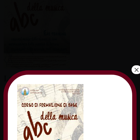
×
Lascia un commento
Il tuo indirizzo email non sarà pubblicato.
I
campi obbligatori sono contrassegnati
*
Commento
*