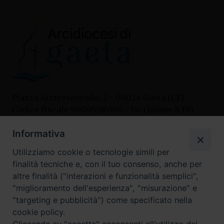
Piazza Arcivescovado, 2 - 04024 Gaeta (LT)
Codice fiscale 90005510590 - Iscrizione R.P.G.
04.12.1987 n. 88
Informativa
Utilizziamo cookie o tecnologie simili per
Contatti
finalità tecniche e, con il tuo consenso, anche per
Curia
altre finalità ("interazioni e funzionalità semplici",
Tel. 0771.740341
"miglioramento dell'esperienza", "misurazione" e
"targeting e pubblicità") come specificato nella
Palazzo De Vio
cookie policy.
Tel. 0771.464088