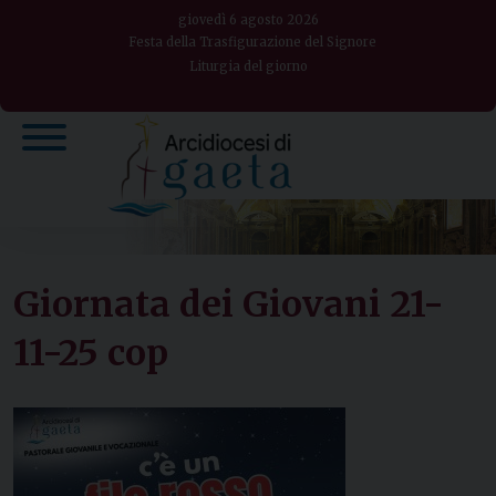
Skip
giovedì 6 agosto 2026
to
Festa della Trasfigurazione del Signore
Liturgia del giorno
content
Giornata dei Giovani 21-
11-25 cop