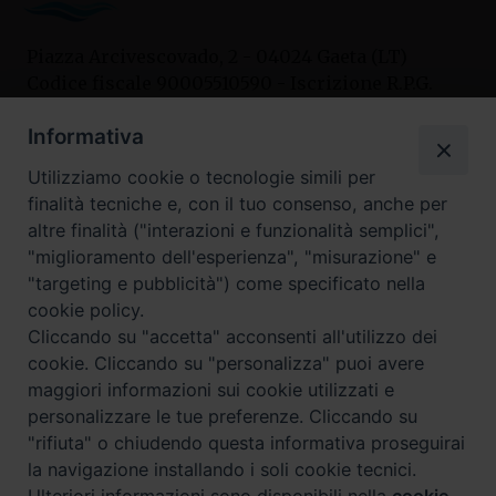
Piazza Arcivescovado, 2 - 04024 Gaeta (LT)
Codice fiscale 90005510590 - Iscrizione R.P.G.
04.12.1987 n. 88
Informativa
Utilizziamo cookie o tecnologie simili per
Contatti
finalità tecniche e, con il tuo consenso, anche per
Curia
altre finalità ("interazioni e funzionalità semplici",
Tel. 0771.740341
"miglioramento dell'esperienza", "misurazione" e
"targeting e pubblicità") come specificato nella
Palazzo De Vio
cookie policy.
Tel. 0771.464088
Cliccando su "accetta" acconsenti all'utilizzo dei
cookie. Cliccando su "personalizza" puoi avere
maggiori informazioni sui cookie utilizzati e
I nostri social
personalizzare le tue preferenze. Cliccando su
"rifiuta" o chiudendo questa informativa proseguirai
la navigazione installando i soli cookie tecnici.
Privacy policy
---- Arcidiocesi di Gaeta © 2024