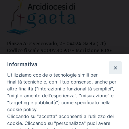
Piazza Arcivescovado, 2 - 04024 Gaeta (LT)
Codice fiscale 90005510590 - Iscrizione R.P.G.
04.12.1987 n. 88
Informativa
Utilizziamo cookie o tecnologie simili per
Contatti
finalità tecniche e, con il tuo consenso, anche per
Curia
altre finalità ("interazioni e funzionalità semplici",
Tel. 0771.740341
"miglioramento dell'esperienza", "misurazione" e
"targeting e pubblicità") come specificato nella
Palazzo De Vio
cookie policy.
Tel. 0771.464088
Cliccando su "accetta" acconsenti all'utilizzo dei
cookie. Cliccando su "personalizza" puoi avere