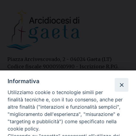
Piazza Arcivescovado, 2 - 04024 Gaeta (LT)
Codice fiscale 90005510590 - Iscrizione R.P.G.
04.12.1987 n. 88
Informativa
Utilizziamo cookie o tecnologie simili per
Contatti
finalità tecniche e, con il tuo consenso, anche per
Curia
altre finalità ("interazioni e funzionalità semplici",
Tel. 0771.740341
"miglioramento dell'esperienza", "misurazione" e
"targeting e pubblicità") come specificato nella
Palazzo De Vio
cookie policy.
Tel. 0771.464088