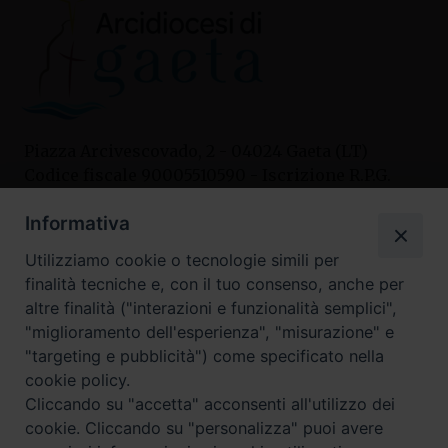
Piazza Arcivescovado, 2 - 04024 Gaeta (LT)
Codice fiscale 90005510590 - Iscrizione R.P.G.
04.12.1987 n. 88
Informativa
Utilizziamo cookie o tecnologie simili per
Contatti
finalità tecniche e, con il tuo consenso, anche per
Curia
altre finalità ("interazioni e funzionalità semplici",
Tel. 0771.740341
"miglioramento dell'esperienza", "misurazione" e
"targeting e pubblicità") come specificato nella
Palazzo De Vio
cookie policy.
Tel. 0771.464088
Cliccando su "accetta" acconsenti all'utilizzo dei
cookie. Cliccando su "personalizza" puoi avere