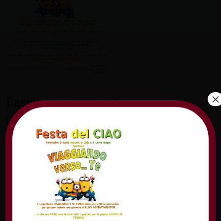
×
Lascia un commento
Il tuo indirizzo email non sarà pubblicato.
I
campi obbligatori sono contrassegnati
*
Commento
*