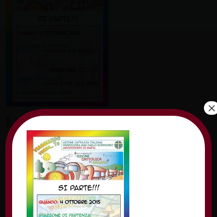
×
Lascia un commento
Il tuo indirizzo email non sarà pubblicato.
I
campi obbligatori sono contrassegnati
*
Commento
*