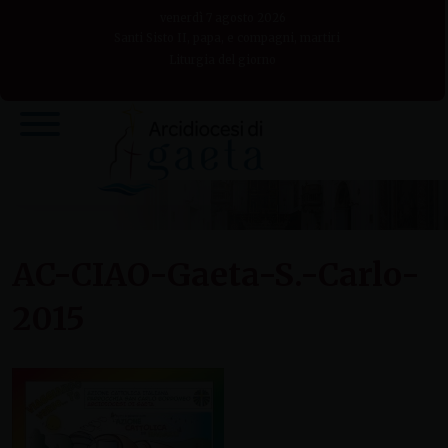
Skip
venerdì 7 agosto 2026
to
Santi Sisto II, papa, e compagni, martiri
Liturgia del giorno
content
AC-CIAO-Gaeta-S.-Carlo-
2015