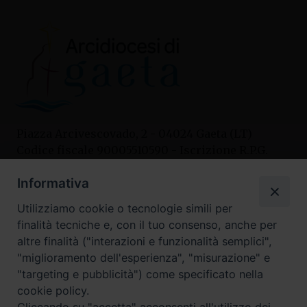
Piazza Arcivescovado, 2 - 04024 Gaeta (LT)
Codice fiscale 90005510590 - Iscrizione R.P.G.
04.12.1987 n. 88
Informativa
Utilizziamo cookie o tecnologie simili per
Contatti
finalità tecniche e, con il tuo consenso, anche per
Curia
altre finalità ("interazioni e funzionalità semplici",
Tel. 0771.740341
"miglioramento dell'esperienza", "misurazione" e
"targeting e pubblicità") come specificato nella
Palazzo De Vio
cookie policy.
Tel. 0771.464088