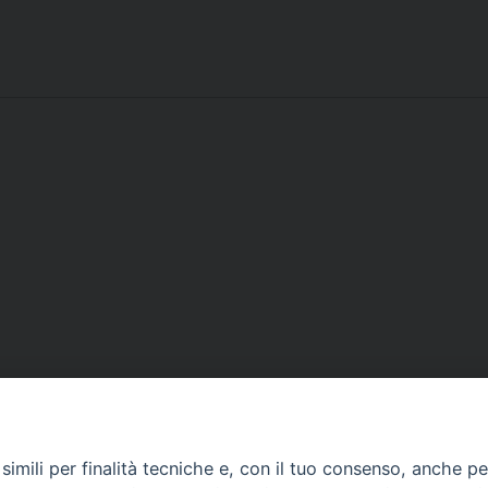
Contatti
imili per finalità tecniche e, con il tuo consenso, anche per 