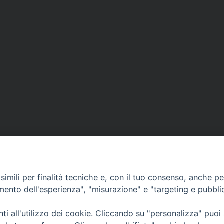
Contatti
imili per finalità tecniche e, con il tuo consenso, anche per 
amento dell'esperienza", "misurazione" e "targeting e pubbli
Curia
Tel. 0771.740341
i all'utilizzo dei cookie. Cliccando su "personalizza" puoi