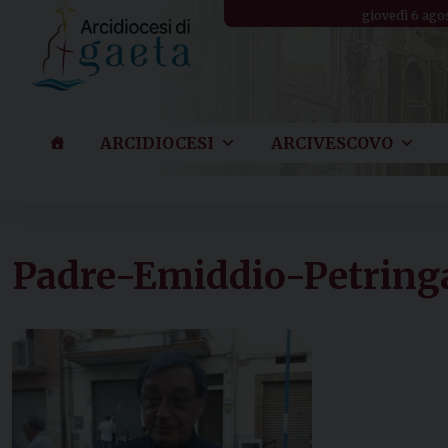
Skip
giovedì 6 ago
to
content
ARCIDIOCESI
ARCIVESCOVO
Padre-Emiddio-Petring