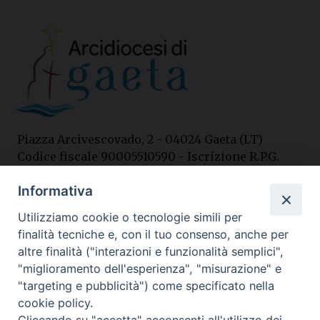
Piazza Arcivescovado, 2 - 04024 Gaeta (LT)
Codice fiscale 90005510590 - Iscrizione R.P.G.
04.12.1987 n. 88
Informativa
Utilizziamo cookie o tecnologie simili per
Contatti
finalità tecniche e, con il tuo consenso, anche per
Curia
altre finalità ("interazioni e funzionalità semplici",
Tel. 0771.740341
"miglioramento dell'esperienza", "misurazione" e
"targeting e pubblicità") come specificato nella
Palazzo De Vio
cookie policy.
Tel. 0771.464088