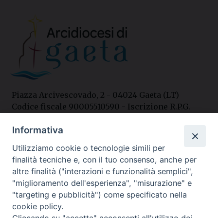
Piazza Arcivescovado, 2 - 04024 Gaeta (LT)
Codice fiscale 90005510590 - Iscrizione R.P.G.
04.12.1987 n. 88
Informativa
Utilizziamo cookie o tecnologie simili per
Contatti
finalità tecniche e, con il tuo consenso, anche per
Curia
altre finalità ("interazioni e funzionalità semplici",
Tel. 0771.740341
"miglioramento dell'esperienza", "misurazione" e
"targeting e pubblicità") come specificato nella
Palazzo De Vio
cookie policy.
Tel. 0771.464088