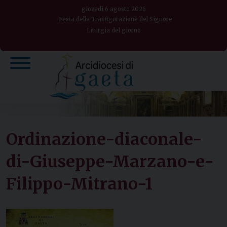
Skip
giovedì 6 agosto 2026
to
Festa della Trasfigurazione del Signore
Liturgia del giorno
content
Ordinazione-diaconale-
di-Giuseppe-Marzano-e-
Filippo-Mitrano-1