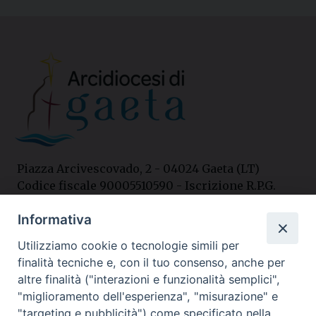
Piazza Arcivescovado, 2 - 04024 Gaeta (LT)
Codice fiscale 90005510590 - Iscrizione R.P.G.
04.12.1987 n. 88
Informativa
Utilizziamo cookie o tecnologie simili per
Contatti
finalità tecniche e, con il tuo consenso, anche per
Curia
altre finalità ("interazioni e funzionalità semplici",
Tel. 0771.740341
"miglioramento dell'esperienza", "misurazione" e
"targeting e pubblicità") come specificato nella