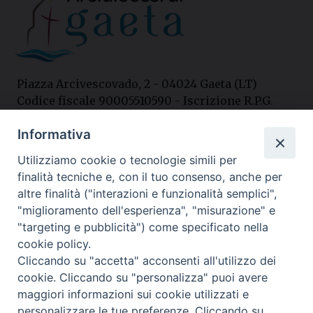
Piazza Arcivescovado, 2 - 04024 Gaeta (LT)
Codice fiscale 90005510590 - Iscrizione R.P.G.
04.12.1987 n. 88
Informativa
Utilizziamo cookie o tecnologie simili per
Contatti
finalità tecniche e, con il tuo consenso, anche per
Curia
altre finalità ("interazioni e funzionalità semplici",
Tel. 0771.740341
"miglioramento dell'esperienza", "misurazione" e
"targeting e pubblicità") come specificato nella
Palazzo De Vio
cookie policy.
Tel. 0771.464088
Cliccando su "accetta" acconsenti all'utilizzo dei
cookie. Cliccando su "personalizza" puoi avere
maggiori informazioni sui cookie utilizzati e
I nostri social
personalizzare le tue preferenze. Cliccando su