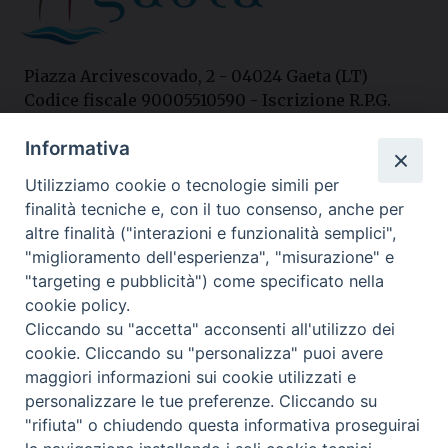
Piazza Arcivescovado, 2 - 04024 Gaeta (LT)
Codice fiscale 90005510590 - Iscrizione R.P.G.
04.12.1987 n. 88
Informativa
Utilizziamo cookie o tecnologie simili per
Contatti
finalità tecniche e, con il tuo consenso, anche per
Curia
altre finalità ("interazioni e funzionalità semplici",
Tel. 0771.740341
"miglioramento dell'esperienza", "misurazione" e
"targeting e pubblicità") come specificato nella
Palazzo De Vio
cookie policy.
Tel. 0771.464088
Cliccando su "accetta" acconsenti all'utilizzo dei
cookie. Cliccando su "personalizza" puoi avere
maggiori informazioni sui cookie utilizzati e
I nostri social
personalizzare le tue preferenze. Cliccando su
"rifiuta" o chiudendo questa informativa proseguirai