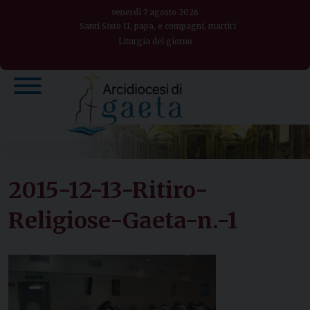
Skip
venerdì 7 agosto 2026
to
Santi Sisto II, papa, e compagni, martiri
Liturgia del giorno
content
2015-12-13-Ritiro-
Religiose-Gaeta-n.-1