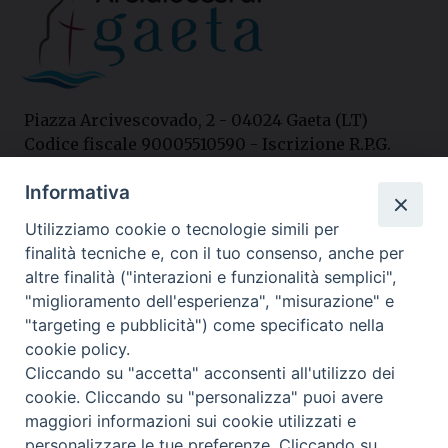
Piazza Arcivescovado, 2 - 04024 Gaeta (LT)
Codice fiscale 90005510590 - Iscrizione R.P.G.
04.12.1987 n. 88
Informativa
Utilizziamo cookie o tecnologie simili per
Contatti
finalità tecniche e, con il tuo consenso, anche per
Curia
altre finalità ("interazioni e funzionalità semplici",
Tel. 0771.740341
"miglioramento dell'esperienza", "misurazione" e
"targeting e pubblicità") come specificato nella
Palazzo De Vio
cookie policy.
Tel. 0771.464088
Cliccando su "accetta" acconsenti all'utilizzo dei
cookie. Cliccando su "personalizza" puoi avere
maggiori informazioni sui cookie utilizzati e
I nostri social
personalizzare le tue preferenze. Cliccando su