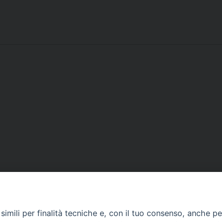
Contatti
imili per finalità tecniche e, con il tuo consenso, anche per 