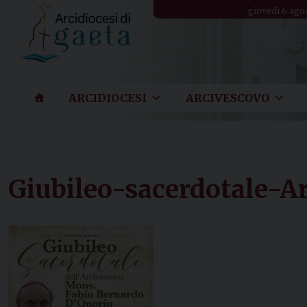
Skip
giovedì 6 ago
to
content
ARCIDIOCESI
ARCIVESCOVO
Giubileo-sacerdotale-A