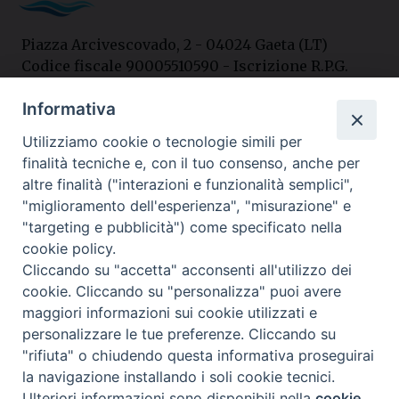
Piazza Arcivescovado, 2 - 04024 Gaeta (LT)
Codice fiscale 90005510590 - Iscrizione R.P.G.
04.12.1987 n. 88
Informativa
Utilizziamo cookie o tecnologie simili per
Contatti
finalità tecniche e, con il tuo consenso, anche per
Curia
altre finalità ("interazioni e funzionalità semplici",
Tel. 0771.740341
"miglioramento dell'esperienza", "misurazione" e
"targeting e pubblicità") come specificato nella
Palazzo De Vio
cookie policy.
Tel. 0771.464088
Cliccando su "accetta" acconsenti all'utilizzo dei
cookie. Cliccando su "personalizza" puoi avere
maggiori informazioni sui cookie utilizzati e
I nostri social
personalizzare le tue preferenze. Cliccando su
"rifiuta" o chiudendo questa informativa proseguirai
la navigazione installando i soli cookie tecnici.
Privacy policy
---- Arcidiocesi di Gaeta © 2024
Ulteriori informazioni sono disponibili nella
cookie