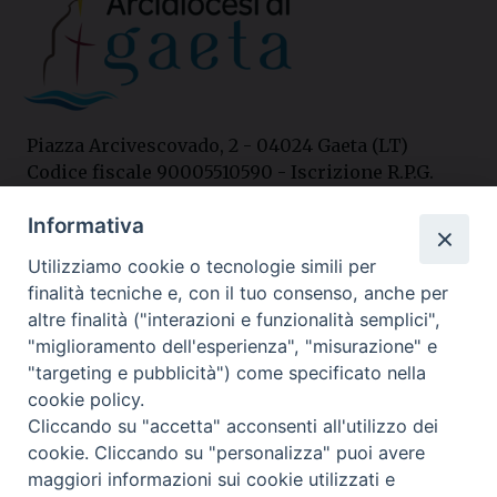
Piazza Arcivescovado, 2 - 04024 Gaeta (LT)
Codice fiscale 90005510590 - Iscrizione R.P.G.
04.12.1987 n. 88
Informativa
Utilizziamo cookie o tecnologie simili per
Contatti
finalità tecniche e, con il tuo consenso, anche per
Curia
altre finalità ("interazioni e funzionalità semplici",
Tel. 0771.740341
"miglioramento dell'esperienza", "misurazione" e
"targeting e pubblicità") come specificato nella
Palazzo De Vio
cookie policy.
Tel. 0771.464088
Cliccando su "accetta" acconsenti all'utilizzo dei
cookie. Cliccando su "personalizza" puoi avere
maggiori informazioni sui cookie utilizzati e
I nostri social