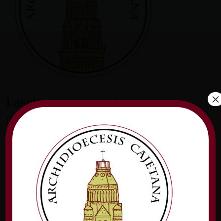
×
Lascia un commento
Il tuo indirizzo email non sarà pubblicato.
I
campi obbligatori sono contrassegnati
*
Commento
*