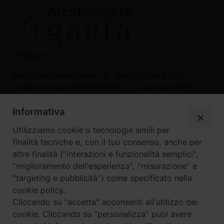
Piazza Arcivescovado, 2 - 04024 Gaeta (LT)
Codice fiscale 90005510590 - Iscrizione R.P.G.
04.12.1987 n. 88
Informativa
Utilizziamo cookie o tecnologie simili per
Contatti
finalità tecniche e, con il tuo consenso, anche per
Curia
altre finalità ("interazioni e funzionalità semplici",
Tel. 0771.740341
"miglioramento dell'esperienza", "misurazione" e
"targeting e pubblicità") come specificato nella
Palazzo De Vio
cookie policy.
Tel. 0771.464088
Cliccando su "accetta" acconsenti all'utilizzo dei
cookie. Cliccando su "personalizza" puoi avere