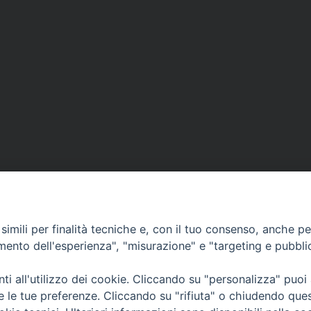
Contatti
imili per finalità tecniche e, con il tuo consenso, anche per 
amento dell'esperienza", "misurazione" e "targeting e pubbli
Curia
Tel. 0771.740341
i all'utilizzo dei cookie. Cliccando su "personalizza" puoi
re le tue preferenze. Cliccando su "rifiuta" o chiudendo que
Palazzo De Vio