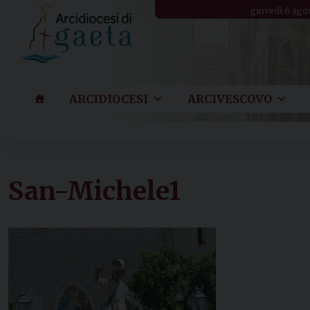
Skip
giovedì 6 ago
to
content
ARCIDIOCESI
ARCIVESCOVO
San-Michele1