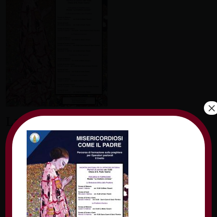
×
Lascia un commento
Il tuo indirizzo email non sarà pubblicato.
I
campi obbligatori sono contrassegnati
*
Commento
*