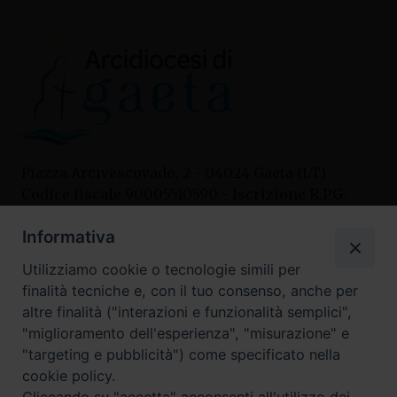
Piazza Arcivescovado, 2 - 04024 Gaeta (LT)
Codice fiscale 90005510590 - Iscrizione R.P.G.
04.12.1987 n. 88
Informativa
Utilizziamo cookie o tecnologie simili per
Contatti
finalità tecniche e, con il tuo consenso, anche per
Curia
altre finalità ("interazioni e funzionalità semplici",
Tel. 0771.740341
"miglioramento dell'esperienza", "misurazione" e
"targeting e pubblicità") come specificato nella
Palazzo De Vio
cookie policy.
Tel. 0771.464088