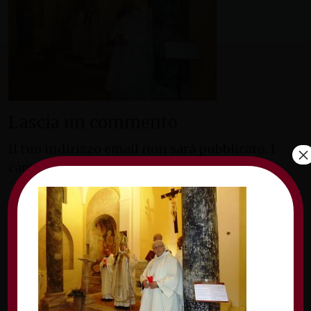
Lascia un commento
Il tuo indirizzo email non sarà pubblicato.
I
×
campi obbligatori sono contrassegnati
*
Commento
*