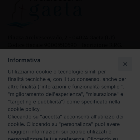
Piazza Arcivescovado, 2 - 04024 Gaeta (LT)
Codice fiscale 90005510590 - Iscrizione R.P.G.
04.12.1987 n. 88
Informativa
Utilizziamo cookie o tecnologie simili per
Contatti
finalità tecniche e, con il tuo consenso, anche per
Curia
altre finalità ("interazioni e funzionalità semplici",
Tel. 0771.740341
"miglioramento dell'esperienza", "misurazione" e
"targeting e pubblicità") come specificato nella
Palazzo De Vio
cookie policy.
Tel. 0771.464088
Cliccando su "accetta" acconsenti all'utilizzo dei
cookie. Cliccando su "personalizza" puoi avere
maggiori informazioni sui cookie utilizzati e
I nostri social
personalizzare le tue preferenze. Cliccando su