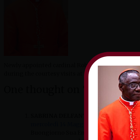
Newly appointed cardinal Robert Sarah, Archbish
during the courtesy visits at the Hall of Benedict
One thought on “
Cardinale-
SABRINA DELFANTI
ha detto:
mercoledì 14 Maggio 2025 alle 14:55
Buongiorno Sua Em.za,