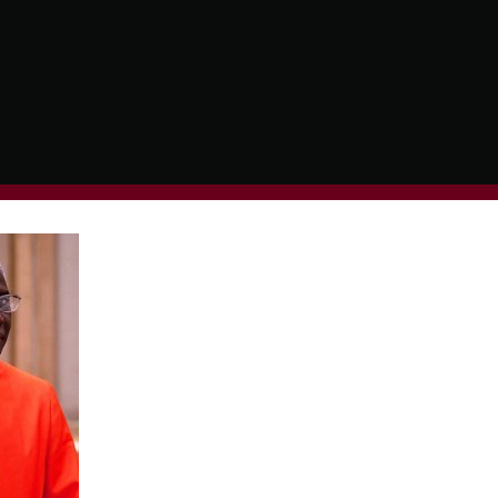
op Emeritus of Conakry in Guinea and president of 
ions in the Apostolic Palace. Vatican City, Novembe
Robert-Sarah
”