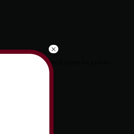
×
the Pontifical Council, poses for a photo
r 20, 2010.