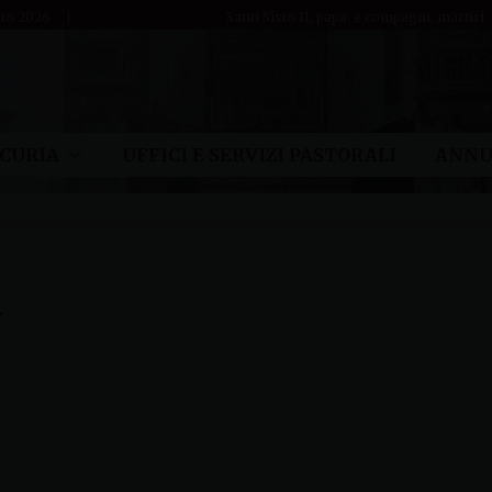
sto 2026
Santi Sisto II, papa, e compagni, martiri
CURIA
UFFICI E SERVIZI PASTORALI
ANNU
h