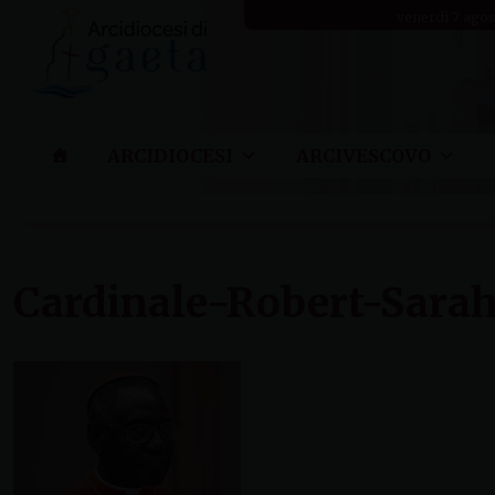
Skip
venerdì 7 ago
to
content
ARCIDIOCESI
ARCIVESCOVO
Cardinale-Robert-Sara