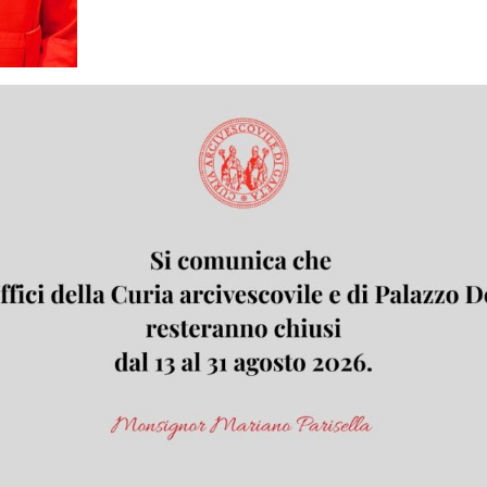
icembre 2010 il nostro allora Cardinale Caffarra av
na azione legale. Io ne sono a conoscenza quale te
acciato a morte (tra le notizie uscite nel gennaio 20
a minacciata anch io per tacere i reati del sacedote
i obbligatori sono contrassegnati
*