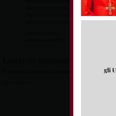
sono una parrocchiana di Bologna. Nel d
laicale un prete diocesano attraverso u
Per fermare il Cardinale egli è stato min
aiutare me e altre ragazze che sono stat
Distinti Saluti
sabrina Delfanti
Lascia un commento
Il tuo indirizzo email non sarà pubblicato.
I camp
Commento
*