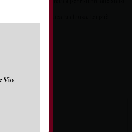
eva preparato una pratica per ridurre allo stato
stimone vittima.
11) ed infatti la pratica fu chiusa. Lei può
.