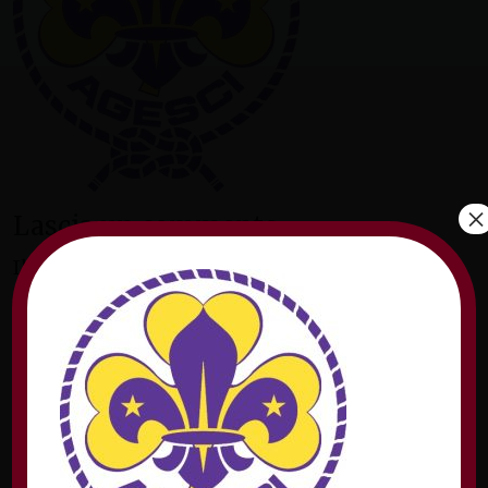
×
Lascia un commento
Il tuo indirizzo email non sarà pubblicato.
I
campi obbligatori sono contrassegnati
*
Commento
*