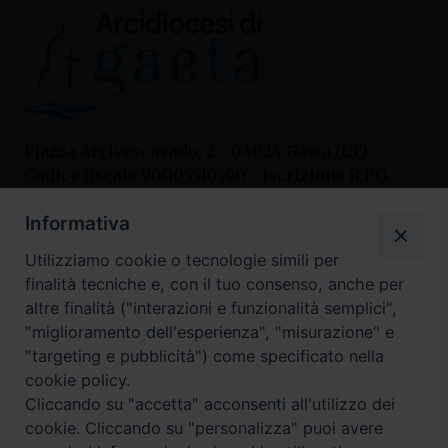
Piazza Arcivescovado, 2 - 04024 Gaeta (LT)
Codice fiscale 90005510590 - Iscrizione R.P.G.
04.12.1987 n. 88
Informativa
Utilizziamo cookie o tecnologie simili per
Contatti
finalità tecniche e, con il tuo consenso, anche per
Curia
altre finalità ("interazioni e funzionalità semplici",
Tel. 0771.740341
"miglioramento dell'esperienza", "misurazione" e
"targeting e pubblicità") come specificato nella
Palazzo De Vio
cookie policy.
Tel. 0771.464088
Cliccando su "accetta" acconsenti all'utilizzo dei
cookie. Cliccando su "personalizza" puoi avere