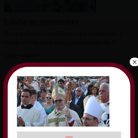
Lascia un commento
Il tuo indirizzo email non sarà pubblicato.
I
campi obbligatori sono contrassegnati
*
Commento
*
×