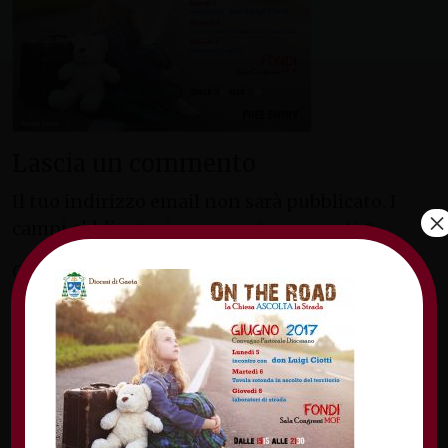
Lascia un commento
Il tuo indirizzo email non sarà pubblicato.
I
×
campi obbligatori sono contrassegnati
*
Commento
*