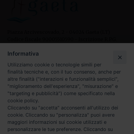
Piazza Arcivescovado, 2 - 04024 Gaeta (LT)
Codice fiscale 90005510590 - Iscrizione R.P.G.
04.12.1987 n. 88
Informativa
Utilizziamo cookie o tecnologie simili per
Contatti
finalità tecniche e, con il tuo consenso, anche per
Curia
altre finalità ("interazioni e funzionalità semplici",
Tel. 0771.740341
"miglioramento dell'esperienza", "misurazione" e
"targeting e pubblicità") come specificato nella
Palazzo De Vio
cookie policy.
Tel. 0771.464088
Cliccando su "accetta" acconsenti all'utilizzo dei
cookie. Cliccando su "personalizza" puoi avere
maggiori informazioni sui cookie utilizzati e
I nostri social
personalizzare le tue preferenze. Cliccando su