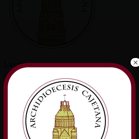
×
Lascia un commento
Il tuo indirizzo email non sarà pubblicato.
I
campi obbligatori sono contrassegnati
*
Commento
*