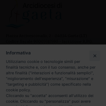
Piazza Arcivescovado, 2 - 04024 Gaeta (LT)
Codice fiscale 90005510590 - Iscrizione R.P.G.
04.12.1987 n. 88
Informativa
Utilizziamo cookie o tecnologie simili per
Contatti
finalità tecniche e, con il tuo consenso, anche per
Curia
altre finalità ("interazioni e funzionalità semplici",
Tel. 0771.740341
"miglioramento dell'esperienza", "misurazione" e
"targeting e pubblicità") come specificato nella
Palazzo De Vio
cookie policy.
Tel. 0771.464088
Cliccando su "accetta" acconsenti all'utilizzo dei
cookie. Cliccando su "personalizza" puoi avere