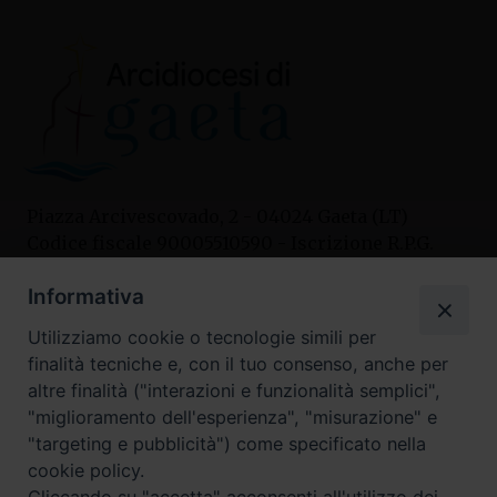
Piazza Arcivescovado, 2 - 04024 Gaeta (LT)
Codice fiscale 90005510590 - Iscrizione R.P.G.
04.12.1987 n. 88
Informativa
Utilizziamo cookie o tecnologie simili per
Contatti
finalità tecniche e, con il tuo consenso, anche per
Curia
altre finalità ("interazioni e funzionalità semplici",
Tel. 0771.740341
"miglioramento dell'esperienza", "misurazione" e
"targeting e pubblicità") come specificato nella
Palazzo De Vio
cookie policy.
Tel. 0771.464088