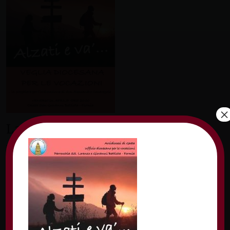
×
Lascia un commento
Il tuo indirizzo email non sarà pubblicato.
I
campi obbligatori sono contrassegnati
*
Commento
*