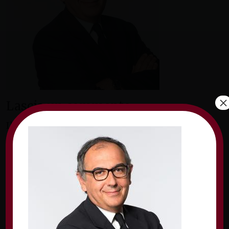
×
Lascia un commento
Il tuo indirizzo email non sarà pubblicato.
I
campi obbligatori sono contrassegnati
*
Commento
*