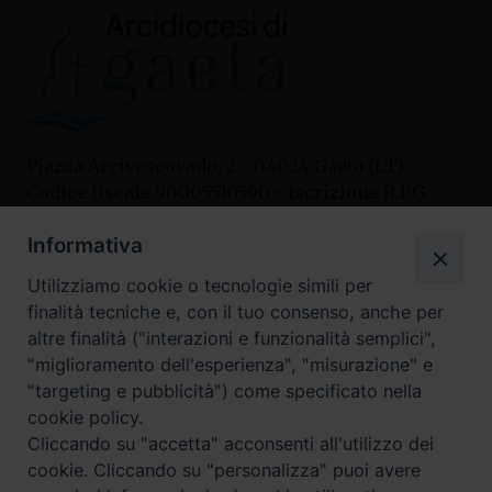
Piazza Arcivescovado, 2 - 04024 Gaeta (LT)
Codice fiscale 90005510590 - Iscrizione R.P.G.
04.12.1987 n. 88
Informativa
Utilizziamo cookie o tecnologie simili per
Contatti
finalità tecniche e, con il tuo consenso, anche per
Curia
altre finalità ("interazioni e funzionalità semplici",
Tel. 0771.740341
"miglioramento dell'esperienza", "misurazione" e
"targeting e pubblicità") come specificato nella
Palazzo De Vio
cookie policy.
Tel. 0771.464088
Cliccando su "accetta" acconsenti all'utilizzo dei
cookie. Cliccando su "personalizza" puoi avere