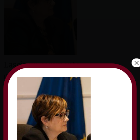
×
Lascia un commento
Il tuo indirizzo email non sarà pubblicato.
I
campi obbligatori sono contrassegnati
*
Commento
*