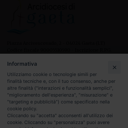
Piazza Arcivescovado, 2 - 04024 Gaeta (LT)
Codice fiscale 90005510590 - Iscrizione R.P.G.
04.12.1987 n. 88
Informativa
Utilizziamo cookie o tecnologie simili per
Contatti
finalità tecniche e, con il tuo consenso, anche per
Curia
altre finalità ("interazioni e funzionalità semplici",
Tel. 0771.740341
"miglioramento dell'esperienza", "misurazione" e
"targeting e pubblicità") come specificato nella
Palazzo De Vio
cookie policy.
Tel. 0771.464088
Cliccando su "accetta" acconsenti all'utilizzo dei
cookie. Cliccando su "personalizza" puoi avere