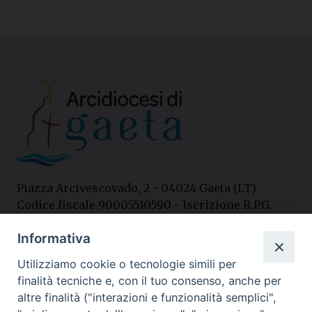
Piazza Arcivescovado, 2 - 04024 Gaeta (LT)
Codice fiscale 90005510590 - Iscrizione R.P.G.
04.12.1987 n. 88
Informativa
Utilizziamo cookie o tecnologie simili per
Contatti
finalità tecniche e, con il tuo consenso, anche per
Curia
altre finalità ("interazioni e funzionalità semplici",