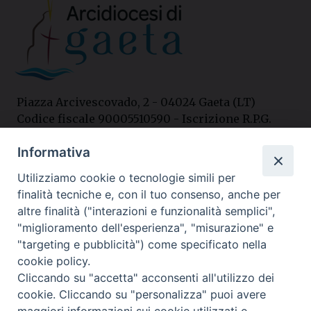
Piazza Arcivescovado, 2 - 04024 Gaeta (LT)
Codice fiscale 90005510590 - Iscrizione R.P.G.
04.12.1987 n. 88
Informativa
Utilizziamo cookie o tecnologie simili per
Contatti
finalità tecniche e, con il tuo consenso, anche per
Curia
altre finalità ("interazioni e funzionalità semplici",
Tel. 0771.740341
"miglioramento dell'esperienza", "misurazione" e
"targeting e pubblicità") come specificato nella
Palazzo De Vio
cookie policy.
Tel. 0771.464088
Cliccando su "accetta" acconsenti all'utilizzo dei
cookie. Cliccando su "personalizza" puoi avere